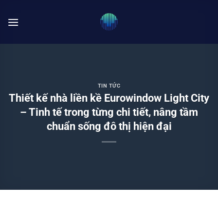
Bỏ
qua
nội
dung
TIN TỨC
Thiết kế nhà liền kề Eurowindow Light City
– Tinh tế trong từng chi tiết, nâng tầm
chuẩn sống đô thị hiện đại