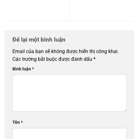
đầu tư tiềm năng bậc nhất
phồn hoa giữa trung tâm
năm 2025
hành chính mới
Để lại một bình luận
Email của bạn sẽ không được hiển thị công khai.
Các trường bắt buộc được đánh dấu
*
Bình luận
*
Tên
*