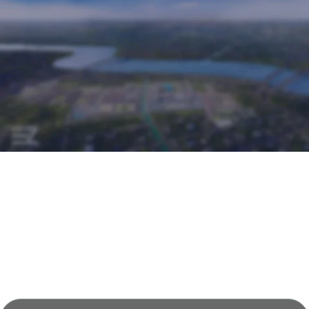
Đại Lý Phân Phối Chính Thức Dự Án: Công Ty Cổ Phần
CEN Bắc Trung Bộ
Giám Đốc Kinh Doanh: Lê Văn Hưng
Địa chỉ: Phường Nguyệt Viên (TP. Thanh Hóa), tỉnh
Thanh Hóa
08 1212 1919
Điện thoại
Email eurowindowlightcity.cskh@gmail.com
Website:
www.eurowindow-lightcity.com