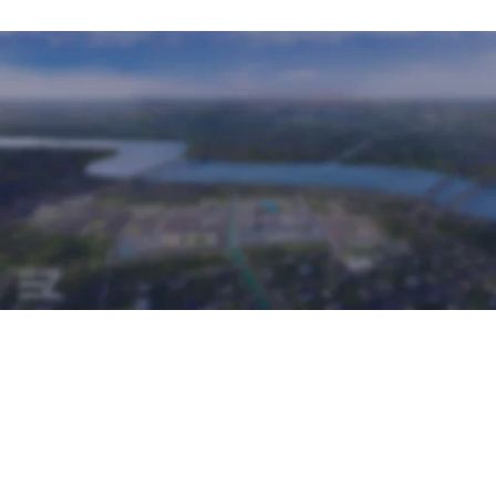
Đại Lý Phân Phối Chính Thức Dự Án: Công Ty Cổ Phần
CEN Bắc Trung Bộ
Giám Đốc Kinh Doanh: Lê Văn Hưng
Địa chỉ: Phường Nguyệt Viên (TP. Thanh Hóa), tỉnh
Thanh Hóa
08 1212 1919
Điện thoại
Email eurowindowlightcity.cskh@gmail.com
Website:
www.eurowindow-lightcity.com