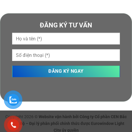
ĐĂNG KÝ TƯ VẤN
Copyright 2026 ©
Website vận hành bởi Công ty Cổ phần CEN Bắc
Trung Bộ – Đại lý phân phối chính thức được Eurowindow Light
City ủy quyền