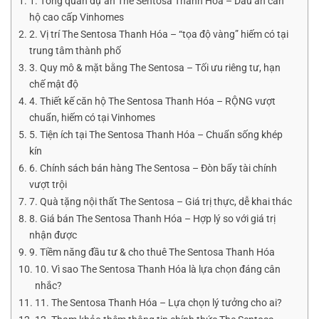
1. Tổng quan dự án The Sentosa Thanh Hóa – Dấu ấn căn
hộ cao cấp Vinhomes
2. Vị trí The Sentosa Thanh Hóa – “tọa độ vàng” hiếm có tại
trung tâm thành phố
3. Quy mô & mặt bằng The Sentosa – Tối ưu riêng tư, hạn
chế mật độ
4. Thiết kế căn hộ The Sentosa Thanh Hóa – RỘNG vượt
chuẩn, hiếm có tại Vinhomes
5. Tiện ích tại The Sentosa Thanh Hóa – Chuẩn sống khép
kín
6. Chính sách bán hàng The Sentosa – Đòn bẩy tài chính
vượt trội
7. Quà tặng nội thất The Sentosa – Giá trị thực, dễ khai thác
8. Giá bán The Sentosa Thanh Hóa – Hợp lý so với giá trị
nhận được
9. Tiềm năng đầu tư & cho thuê The Sentosa Thanh Hóa
10. Vì sao The Sentosa Thanh Hóa là lựa chọn đáng cân
nhắc?
11. The Sentosa Thanh Hóa – Lựa chọn lý tưởng cho ai?