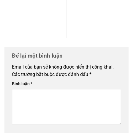
Thành phố ánh sáng
Heragon city Nam Ngạn
Eurowindow Light City – Biểu
2026 – Phân tích toàn diện
tượng trải nghiệm du lịch và
từ A-Z về Vị trí, quy Hoạch,
giá trị mới bên bờ bắc sông
Giá bán tiềm năng và chiến
Mã
lược đầu tư dài hạn
Để lại một bình luận
Email của bạn sẽ không được hiển thị công khai.
Các trường bắt buộc được đánh dấu
*
Bình luận
*