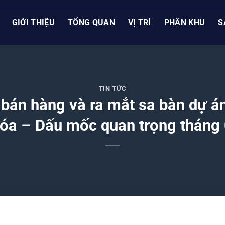
GIỚI THIỆU
TỔNG QUAN
VỊ TRÍ
PHÂN KHU
S
TIN TỨC
bán hàng và ra mắt sa bàn dự á
óa – Dấu mốc quan trọng tháng