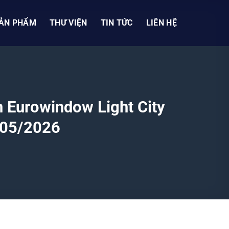
ẢN PHẨM
THƯ VIỆN
TIN TỨC
LIÊN HỆ
n Eurowindow Light City
 05/2026