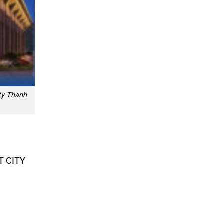
ty Thanh
T CITY