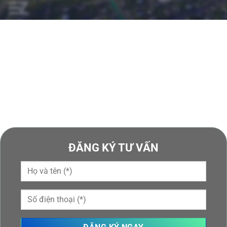
Địa chỉ: Phường Nguyệt Viên (TP. Thanh Hóa), tỉnh
Thanh Hóa
08 1212 1919
Điện thoại
Email eurowindowlightcity.cskh@gmail.com
Website:
www.eurowindow-lightcity.com
ĐĂNG KÝ TƯ VẤN