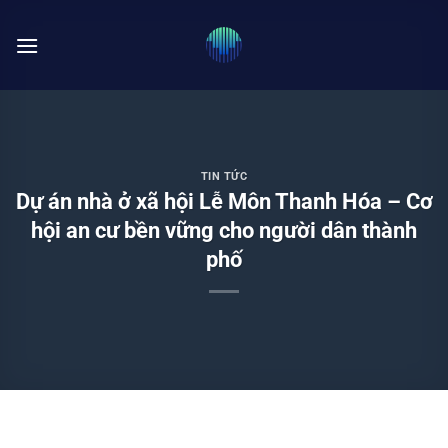
Bỏ
qua
nội
dung
TIN TỨC
Dự án nhà ở xã hội Lễ Môn Thanh Hóa – Cơ
hội an cư bền vững cho người dân thành
phố