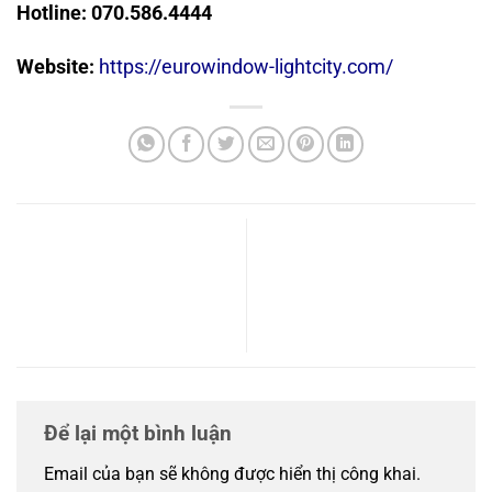
Hotline:
070.586.4444
Website:
https://eurowindow-lightcity.com/
Phân khu Mặt Trời
Sao Mai Residence Thọ Xuân
Eurowindow Light City – Tác
Thanh Hóa – Tâm điểm đầu
phẩm kiến trúc Đông Dương
tư an cư và đầu tư giai đoạn
đẳng cấp tại trái tim Thanh
mới
Hóa
Để lại một bình luận
Email của bạn sẽ không được hiển thị công khai.