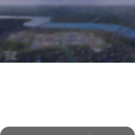
Đại Lý Phân Phối Chính Thức Dự Án: Công Ty Cổ Phần
CEN Bắc Trung Bộ
Giám Đốc Kinh Doanh: Lê Văn Hưng
Địa chỉ: Phường Nguyệt Viên (TP. Thanh Hóa), tỉnh
Thanh Hóa
08 1212 1919
Điện thoại
Email eurowindowlightcity.cskh@gmail.com
Website:
www.eurowindow-lightcity.com