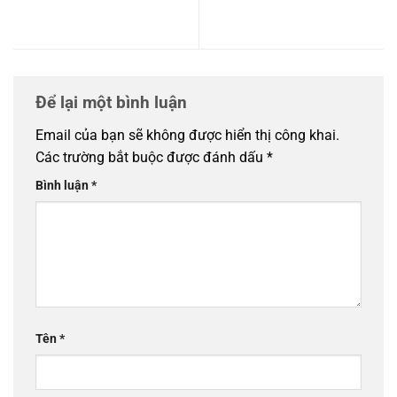
sống hiện đại 57,9ha ngay
chi tiết 7 phân khu kiến tạo
trung tâm thành phố
chuẩn sống mới
Để lại một bình luận
Email của bạn sẽ không được hiển thị công khai.
Các trường bắt buộc được đánh dấu
*
Bình luận
*
Tên
*