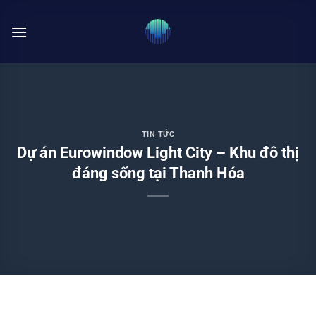
Bỏ
qua
nội
dung
TIN TỨC
Dự án Eurowindow Light City – Khu đô thị
đáng sống tại Thanh Hóa