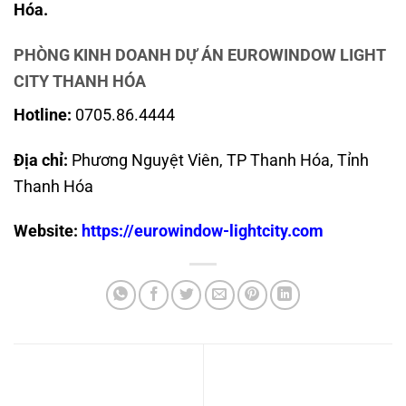
Hóa.
PHÒNG KINH DOANH DỰ ÁN EUROWINDOW LIGHT
CITY THANH HÓA
Hotline:
0705.86.4444
Địa chỉ:
Phương Nguyệt Viên, TP Thanh Hóa, Tỉnh
Thanh Hóa
Website:
https://eurowindow-lightcity.com
Khu đô thị mới Nam Ngạn
Khu đô thị Eurowindow Light
Thanh Hóa – Biểu tượng
City Thanh Hóa – Giới thiệu